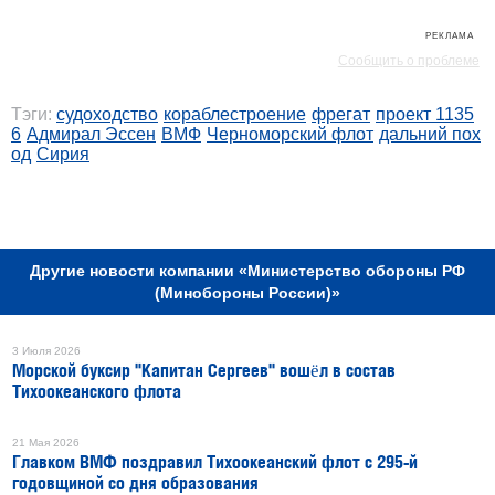
РЕКЛАМА
Сообщить о проблеме
Тэги:
судоходство
кораблестроение
фрегат
проект 1135
6
Адмирал Эссен
ВМФ
Черноморский флот
дальний пох
од
Сирия
РЕКЛАМА
Другие новости компании «Министерство обороны РФ
(Минобороны России)»
3 Июля 2026
Морской буксир "Капитан Сергеев" вошёл в состав
Тихоокеанского флота
21 Мая 2026
Главком ВМФ поздравил Тихоокеанский флот с 295-й
годовщиной со дня образования