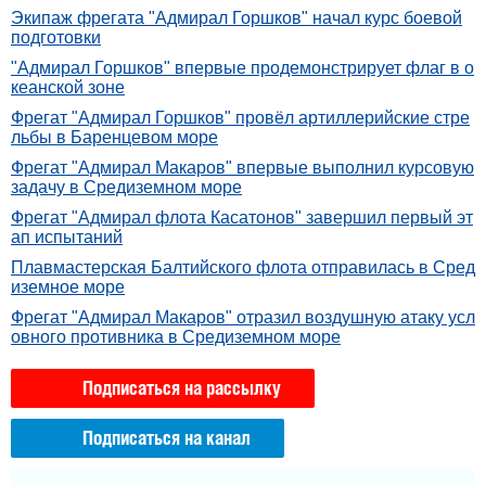
Экипаж фрегата "Адмирал Горшков" начал курс боевой
подготовки
"Адмирал Горшков" впервые продемонстрирует флаг в о
кеанской зоне
Фрегат "Адмирал Горшков" провёл артиллерийские стре
льбы в Баренцевом море
Фрегат "Адмирал Макаров" впервые выполнил курсовую
задачу в Средиземном море
Фрегат "Адмирал флота Касатонов" завершил первый эт
ап испытаний
Плавмастерская Балтийского флота отправилась в Сред
иземное море
Фрегат "Адмирал Макаров" отразил воздушную атаку усл
овного противника в Средиземном море
Подписаться на рассылку
Подписаться на канал